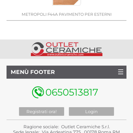
METROPOLI F44A PAVIMENTO PER ESTERNI
MENÙ FOOTER
0650513817
Registrati ora!
Login
Ragione sociale: Outlet Ceramiche S.r.l.
Sede legale: Via Ardeatina 775 , 00178 Roma RM