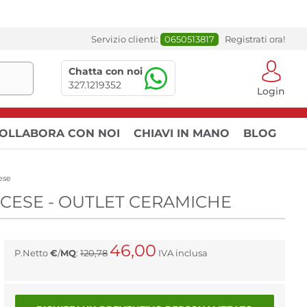
Servizio clienti:
0650513817
Registrati ora!
Chatta con noi
327.1219352
Login
OLLABORA CON NOI
CHIAVI IN MANO
BLOG
ese
NCESE - OUTLET CERAMICHE
46,00
P.Netto
€
/
MQ
:
120,78
IVA inclusa