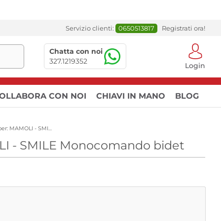
Servizio clienti:
0650513817
Registrati ora!
Chatta con noi
327.1219352
Login
OLLABORA CON NOI
CHIAVI IN MANO
BLOG
Richiedi un preventivo GRATUITO per: MAMOLI - SMILE Monocomando bidet
OLI - SMILE Monocomando bidet