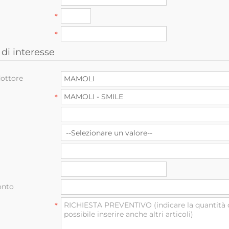
*
*
di interesse
ottore
*
onto
*