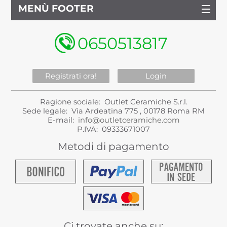
MENÙ FOOTER
0650513817
Registrati ora!
Login
Ragione sociale: Outlet Ceramiche S.r.l.
Sede legale: Via Ardeatina 775 , 00178 Roma RM
E-mail:
info@outletceramiche.com
P.IVA: 09333671007
Metodi di pagamento
Ci trovate anche su: