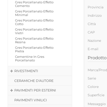
Gres Porcellanato Effetto
Cemento
Provincia
Gres Porcellanato Effetto
Minimal
Indirizzo
Gres Porcellanato Effetto
Città
Cotto
Gres Porcellanato Effetto
CAP
Vietri
Gres Porcellanato Effetto
Nazione
Resina
Gres Porcellanato Effetto
E-mail
Pietra
Cementine In Gres
Prodotto 
Porcellanato
Marca/Prod
RIVESTIMENTI
Serie
CERAMICHE D'AUTORE
Colore
PAVIMENTI PER ESTERNI
Superficie
PAVIMENTI VINILICI
Messaggio