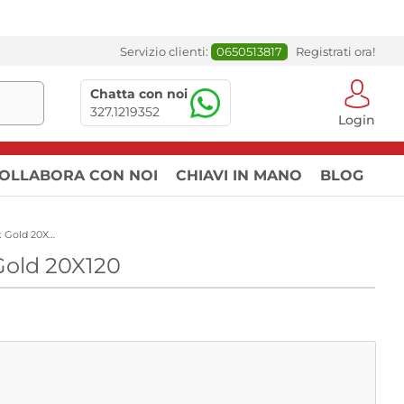
Servizio clienti:
0650513817
Registrati ora!
Chatta con noi
327.1219352
Login
OLLABORA CON NOI
CHIAVI IN MANO
BLOG
Richiedi un campione per: Green Wood Oak Gold 20X120
Gold 20X120