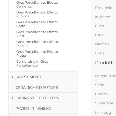
Gres Porcellanato Effetto
Cemento
Provincia
Gres Porcellanato Effetto
Minimal
Indirizzo
Gres Porcellanato Effetto
Città
Cotto
Gres Porcellanato Effetto
CAP
Vietri
Gres Porcellanato Effetto
Nazione
Resina
Gres Porcellanato Effetto
E-mail
Pietra
Cementine In Gres
Prodotto 
Porcellanato
Marca/Prod
RIVESTIMENTI
Serie
CERAMICHE D'AUTORE
Colore
PAVIMENTI PER ESTERNI
Superficie
PAVIMENTI VINILICI
Messaggio