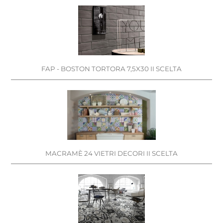
FAP - BOSTON TORTORA 7,5X30 II SCELTA
MACRAMÈ 24 VIETRI DECORI II SCELTA