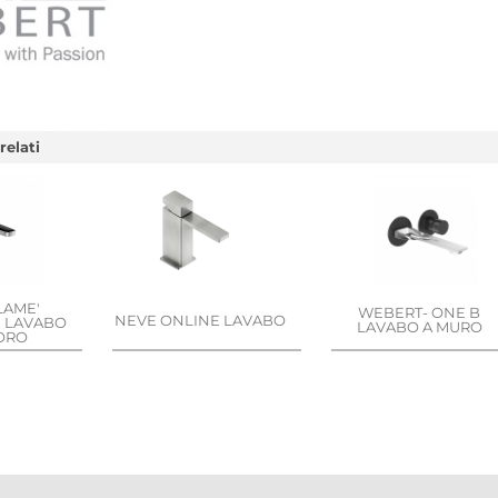
relati
 LAME'
WEBERT- ONE B
NEVE ONLINE LAVABO
E LAVABO
LAVABO A MURO
ORO